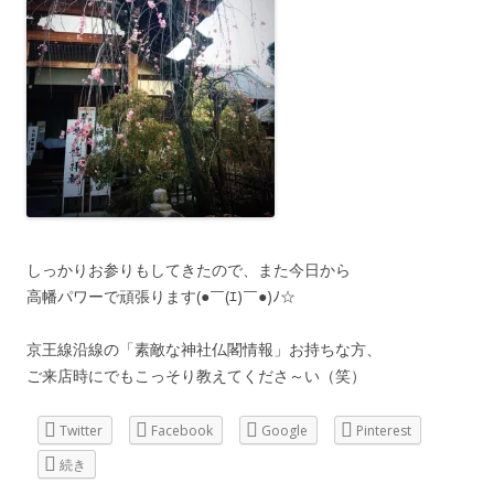
しっかりお参りもしてきたので、また今日から
高幡パワーで頑張ります(●￣(ｴ)￣●)ﾉ☆
京王線沿線の「素敵な神社仏閣情報」お持ちな方、
ご来店時にでもこっそり教えてくださ～い（笑）
Twitter
Facebook
Google
Pinterest
続き