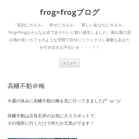
frog×frogブログ
「笑顔にカエル」「幸せにカエル」「新しいあなたにカエル」
frog×frogはそんなお店でありたいと願い誕生しました。南仏風の居
心地の良いカフェのような空間で存分にリラックスし素敵なあなた
を引き出すお手伝いを・・・！！
コ
メニュー
ン
テ
ン
ツ
へ
高幡不動＠梅
移
動
今週の休みに高幡不動の梅を見に行ってきました(*´･ω･`)ﾉ
高幡不動は店長石井のお気に入りスポットで、
その場所に行くだけで何だか元気がでます！