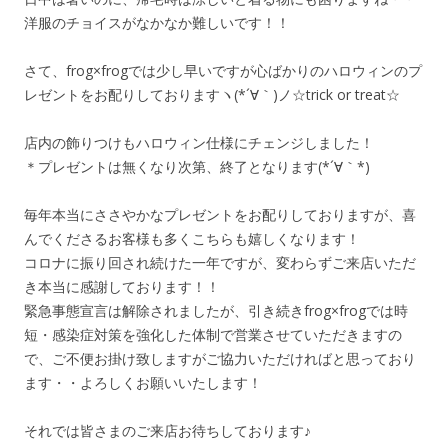
洋服のチョイスがなかなか難しいです！！
さて、frog×frogでは少し早いですが心ばかりのハロウィンのプ
レゼントをお配りしておりますヽ(*´∀｀)ノ☆trick or treat☆
店内の飾りつけもハロウィン仕様にチェンジしました！
＊プレゼントは無くなり次第、終了となります(*´∀｀*)
毎年本当にささやかなプレゼントをお配りしておりますが、喜
んでくださるお客様も多くこちらも嬉しくなります！
コロナに振り回され続けた一年ですが、変わらずご来店いただ
き本当に感謝しております！！
緊急事態宣言は解除されましたが、引き続きfrog×frogでは時
短・感染症対策を強化した体制で営業させていただきますの
で、ご不便お掛け致しますがご協力いただければと思っており
ます・・よろしくお願いいたします！
それでは皆さまのご来店お待ちしております♪