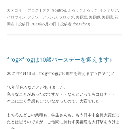
カテゴリー:
ブログ
| タグ:
frogfrog
,
ふろっぐふろっぐ
,
インテリア
,
ハロウィン
,
フラワーアレンジ
,
フロッグ
,
美容室
,
美容師
,
美容院
,
花
,
調布
| 投稿日:
2021年5月20日
|
投稿者:
frog×frog
frog×frogは10歳バースデーを迎えます♪
2021年4月13日、frog×frogは10周年を迎えますヽ(*´∀｀)ノ
10年間色々なことがありました。
色々なことがあったのですが・・なんといってもコロナ・・
本当に全く予想もしていなかったので、大変でした・・
もちろんどこの業種も、学生さんも、もう日本中全員大変だっ
たとは思うのですが、ご他聞に漏れず美容院も大打撃をうけま
した。