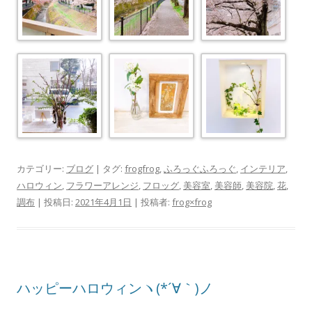
カテゴリー:
ブログ
| タグ:
frogfrog
,
ふろっぐふろっぐ
,
インテリア
,
ハロウィン
,
フラワーアレンジ
,
フロッグ
,
美容室
,
美容師
,
美容院
,
花
,
調布
| 投稿日:
2021年4月1日
|
投稿者:
frog×frog
ハッピーハロウィンヽ(*´∀｀)ノ