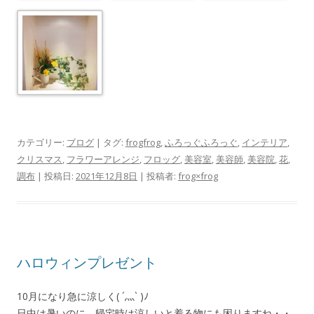
カテゴリー:
ブログ
| タグ:
frogfrog
,
ふろっぐふろっぐ
,
インテリア
,
クリスマス
,
フラワーアレンジ
,
フロッグ
,
美容室
,
美容師
,
美容院
,
花
,
調布
| 投稿日:
2021年12月8日
|
投稿者:
frog×frog
ハロウィンプレゼント
10月になり急に涼しく( ´灬` )ﾉ
日中は暑いのに、帰宅時は涼しいと着る物にも困りますね・・