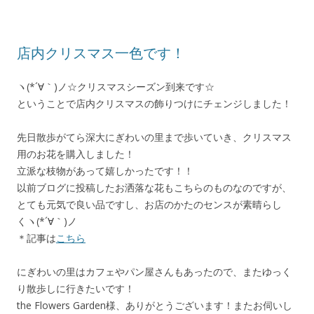
店内クリスマス一色です！
ヽ(*´∀｀)ノ☆クリスマスシーズン到来です☆
ということで店内クリスマスの飾りつけにチェンジしました！
先日散歩がてら
深大にぎわいの里
まで歩いていき、クリスマス
用のお花を購入しました！
立派な枝物があって嬉しかったです！！
以前ブログに投稿したお洒落な花もこちらのものなのですが、
とても元気で良い品ですし、お店のかたのセンスが素晴らし
くヽ(*´∀｀)ノ
＊記事は
こちら
にぎわいの里はカフェやパン屋さんもあったので、またゆっく
り散歩しに行きたいです！
the Flowers Garden様、ありがとうございます！またお伺いし