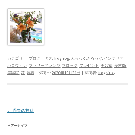
カテゴリー:
ブログ
| タグ:
frogfrog
,
ふろっぐふろっぐ
,
インテリア
,
ハロウィン
,
フラワーアレンジ
,
フロッグ
,
プレゼント
,
美容室
,
美容師
,
美容院
,
花
,
調布
| 投稿日:
2020年10月31日
|
投稿者:
frog×frog
投
←
過去の投稿
稿
＊アーカイブ
ナ