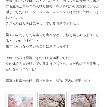
平日でしたのでほとんど人もおらず、同じように桜を見に来た
方も立ち止まらずのんびり桜の下を歩きながらの鑑賞といった
感じでしたので、ソーシャルディスタンスは十分に取れていま
した( ´灬` )ﾉ
皆さんやはり今は気をつけている時期ですもんね！
早くのんんびりお弁当でも食べながら、桜を楽しめるようにな
るといいのですが・・
来年はそうなっていることに期待します！！
それでも桜は満喫できたので大満足でした♪
次の休みもまだ咲いているようでしたら、また桜の下を散歩し
たいな～ヽ(*´∀｀)ノ
写真は桜散歩の時に撮った物と、3月の店内の様子です！