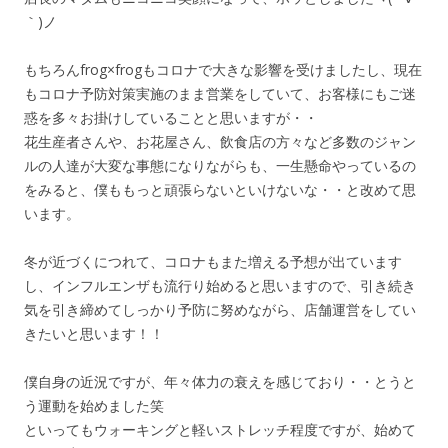
｀)ノ
もちろんfrog×frogもコロナで大きな影響を受けましたし、現在
もコロナ予防対策実施のまま営業をしていて、お客様にもご迷
惑を多々お掛けしていることと思いますが・・
花生産者さんや、お花屋さん、飲食店の方々など多数のジャン
ルの人達が大変な事態になりながらも、一生懸命やっているの
をみると、僕ももっと頑張らないといけないな・・と改めて思
います。
冬が近づくにつれて、コロナもまた増える予想が出ています
し、インフルエンザも流行り始めると思いますので、引き続き
気を引き締めてしっかり予防に努めながら、店舗運営をしてい
きたいと思います！！
僕自身の近況ですが、年々体力の衰えを感じており・・とうと
う運動を始めました笑
といってもウォーキングと軽いストレッチ程度ですが、始めて