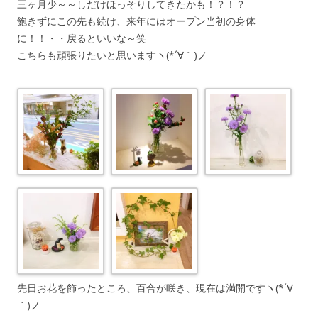
三ヶ月少～～しだけほっそりしてきたかも！？！？
飽きずにこの先も続け、来年にはオープン当初の身体
に！！・・戻るといいな～笑
こちらも頑張りたいと思いますヽ(*´∀｀)ノ
先日お花を飾ったところ、百合が咲き、現在は満開ですヽ(*´∀
｀)ノ