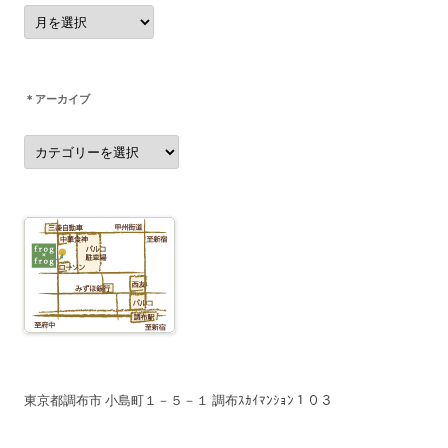
ビ
＊
ア
ゲ
ー
カ
ー
イ
ブ
シ
＊アーカイブ
ョ
＊
ン
ア
ー
カ
イ
ブ
東京都調布市 小島町１－５－１ 調布ｽｶｲﾏﾝｼｮﾝ１０３