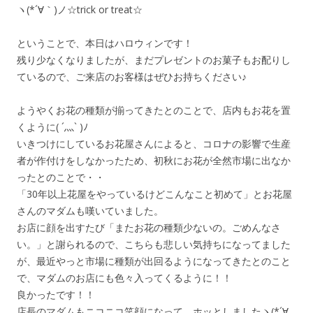
ヽ(*´∀｀)ノ☆trick or treat☆
ということで、本日はハロウィンです！
残り少なくなりましたが、まだプレゼントのお菓子もお配りし
ているので、ご来店のお客様はぜひお持ちください♪
ようやくお花の種類が揃ってきたとのことで、店内もお花を置
くように( ´灬` )ﾉ
いきつけにしているお花屋さんによると、コロナの影響で生産
者が作付けをしなかったため、初秋にお花が全然市場に出なか
ったとのことで・・
「30年以上花屋をやっているけどこんなこと初めて」とお花屋
さんのマダムも嘆いていました。
お店に顔を出すたび「またお花の種類少ないの。ごめんなさ
い。」と謝られるので、こちらも悲しい気持ちになってました
が、最近やっと市場に種類が出回るようになってきたとのこと
で、マダムのお店にも色々入ってくるように！！
良かったです！！
店長のマダムもニコニコ笑顔になって、ホッとしましたヽ(*´∀