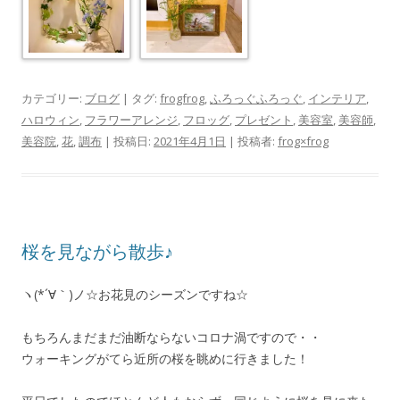
カテゴリー:
ブログ
| タグ:
frogfrog
,
ふろっぐふろっぐ
,
インテリア
,
ハロウィン
,
フラワーアレンジ
,
フロッグ
,
プレゼント
,
美容室
,
美容師
,
美容院
,
花
,
調布
| 投稿日:
2021年4月1日
|
投稿者:
frog×frog
桜を見ながら散歩♪
ヽ(*´∀｀)ノ☆お花見のシーズンですね☆
もちろんまだまだ油断ならないコロナ渦ですので・・
ウォーキングがてら近所の桜を眺めに行きました！