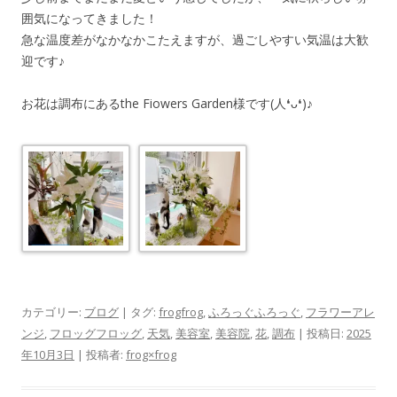
囲気になってきました！
急な温度差がなかなかこたえますが、過ごしやすい気温は大歓
迎です♪
お花は調布にあるthe Fiowers Garden様です(人❛ᴗ❛)♪
カテゴリー:
ブログ
| タグ:
frogfrog
,
ふろっぐふろっぐ
,
フラワーアレ
ンジ
,
フロッグフロッグ
,
天気
,
美容室
,
美容院
,
花
,
調布
| 投稿日:
2025
年10月3日
|
投稿者:
frog×frog