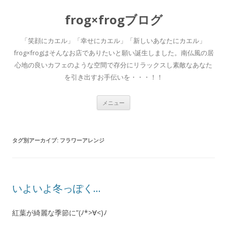
frog×frogブログ
「笑顔にカエル」「幸せにカエル」「新しいあなたにカエル」
frog×frogはそんなお店でありたいと願い誕生しました。南仏風の居
心地の良いカフェのような空間で存分にリラックスし素敵なあなた
を引き出すお手伝いを・・・！！
コ
メニュー
ン
テ
ン
ツ
へ
タグ別アーカイブ:
フラワーアレンジ
移
動
いよいよ冬っぽく…
紅葉が綺麗な季節に”(ﾉ*>∀<)ﾉ