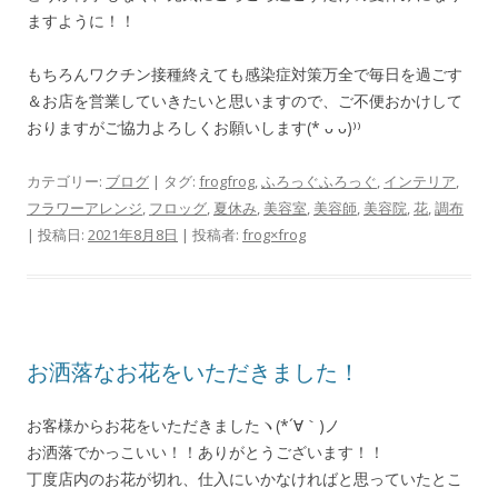
ますように！！
もちろんワクチン接種終えても感染症対策万全で毎日を過ごす
＆お店を営業していきたいと思いますので、ご不便おかけして
おりますがご協力よろしくお願いします
(*
ᴗ
ᴗ
)⁾⁾
カテゴリー:
ブログ
| タグ:
frogfrog
,
ふろっぐふろっぐ
,
インテリア
,
フラワーアレンジ
,
フロッグ
,
夏休み
,
美容室
,
美容師
,
美容院
,
花
,
調布
| 投稿日:
2021年8月8日
|
投稿者:
frog×frog
お洒落なお花をいただきました！
お客様からお花をいただきましたヽ(*´∀｀)ノ
お洒落でかっこいい！！ありがとうございます！！
丁度店内のお花が切れ、仕入にいかなければと思っていたとこ