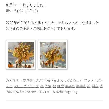
冬用コート始まりました！
寒いです
🙁 ;´꒳`;):
2025年の営業もあと残すところ１ヶ月ちょっとになりました
皆さまのご予約・ご来店お待ちしております♪
カテゴリー:
ブログ
| タグ:
frogfrog
,
ふろっぐふろっぐ
,
フラワーアレ
ンジ
,
フロッグフロッグ
,
冬
,
天気
,
秋
,
紅葉
,
美容室
,
美容院
,
花
,
調布
,
調
布駅
| 投稿日:
2025年11月21日
|
投稿者:
frog×frog