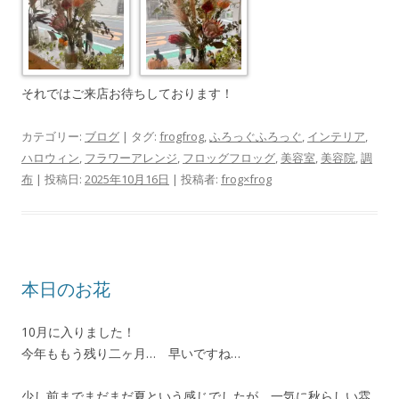
それではご来店お待ちしております！
カテゴリー:
ブログ
| タグ:
frogfrog
,
ふろっぐふろっぐ
,
インテリア
,
ハロウィン
,
フラワーアレンジ
,
フロッグフロッグ
,
美容室
,
美容院
,
調
布
| 投稿日:
2025年10月16日
|
投稿者:
frog×frog
本日のお花
10月に入りました！
今年ももう残り二ヶ月… 早いですね…
少し前までまだまだ夏という感じでしたが、一気に秋らしい雰