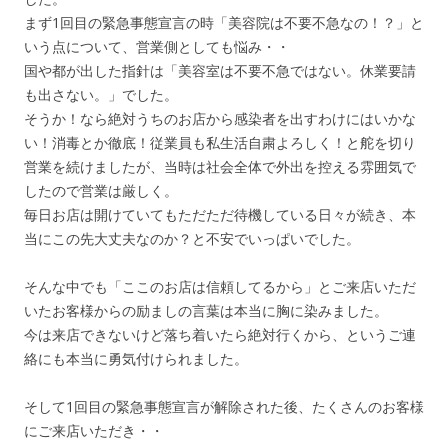
まず1回目の緊急事態宣言の時「美容院は不要不急なの！？」と
いう点について、営業側としても悩み・・
国や都が出した指針は「美容室は不要不急ではない。休業要請
も出さない。」でした。
そうか！なら絶対うちのお店から感染者を出すわけにはいかな
い！消毒とか徹底！従業員も私生活自粛よろしく！と舵を切り
営業を続けましたが、当時は社会全体で外出を控える雰囲気で
したので営業は厳しく。
毎日お店は開けていてもただただ待機している日々が続き、本
当にこの先大丈夫なのか？と不安でいっぱいでした。
そんな中でも「ここのお店は信頼してるから」とご来店いただ
いたお客様からの励ましの言葉は本当に胸に染みました。
今は来店できないけど落ち着いたら絶対行くから、というご連
絡にも本当に勇気付けられました。
そして1回目の緊急事態宣言が解除された後、たくさんのお客様
にご来店いただき・・