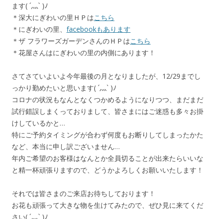
ます( ´灬` )ﾉ
＊深大にぎわいの里ＨＰは
こちら
＊にぎわいの里、
facebookもあります
＊ザ フラワーズガーデンさんのＨＰは
こちら
＊花屋さんはにぎわいの里の内側にあります！
さてさていよいよ今年最後の月となりましたが、12/29までし
っかり勤めたいと思います( ´灬` )ﾉ
コロナの状況もなんとなくつかめるようになりつつ、まだまだ
試行錯誤しまくっておりまして、皆さまにはご迷惑も多々お掛
けしているかと…
特にご予約タイミングが合わず何度もお断りしてしまったかた
など、本当に申し訳ございません…
年内ご希望のお客様はなんとか全員切ることが出来たらいいな
と精一杯頑張りますので、どうかよろしくお願いいたします！
それでは皆さまのご来店お待ちしております！
お花も頑張って大きな物を生けてみたので、ぜひ見に来てくだ
さい( ´灬` )ﾉ